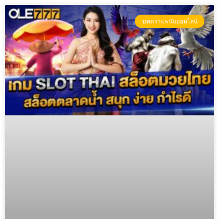
บทความพนันออนไลน์