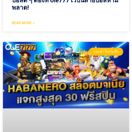
บอลดี ๆ ต้องที่ ole777 เว็บนี้สายบอลห้าม
พลาด!
READ MORE »
แนะนำโปรโมชั่น