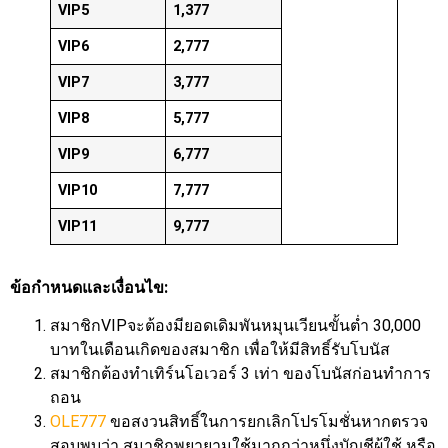
VIP5
1,377
VIP6
2,777
VIP7
3,777
VIP8
5,777
VIP9
6,777
VIP10
7,777
VIP11
9,777
ข้อกำหนดและเงื่อนไข:
สมาชิกVIPจะต้องมียอดเดิมพันหมุนเวียนขั้นต่ำ 30,000
บาทในเดือนเกิดของสมาชิก เพื่อให้มีสิทธิ์รับโบนัส
สมาชิกต้องทำเทิร์นโอเวอร์ 3 เท่า ของโบนัสก่อนทำการ
ถอน
OLE777
ขอสงวนสิทธิ์ในการยกเลิกโปรโมชั่นหากตรวจ
สอบพบว่า สมาชิกพยายามใช้มากกว่าหนึ่งบัญชีผู้ใช้ หรือ