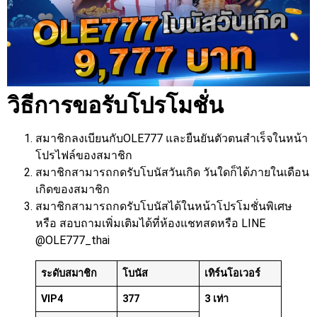
วิธีการขอรับโปรโมชั่น
สมาชิกลงเบียนกับOLE777 และยืนยันตัวตนสำเร็จในหน้า
โปรไฟล์ของสมาชิก
สมาชิกสามารถกดรับโบนัสวันเกิด วันใดก็ได้ภายในเดือน
เกิดของสมาชิก
สมาชิกสามารถกดรับโบนัสได้ในหน้าโปรโมชั่นพิเศษ
หรือ สอบถามเพิ่มเติมได้ที่ห้องแชทสดหรือ LINE
@OLE777_thai
ระดับสมาชิก
โบนัส
เทิร์นโอเวอร์
VIP4
377
3
เท่า