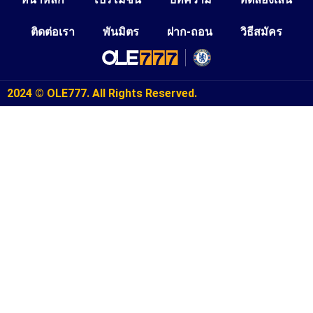
ติดต่อเรา
พันมิตร
ฝาก-ถอน
วิธีสมัคร
2024 © OLE777. All Rights Reserved.