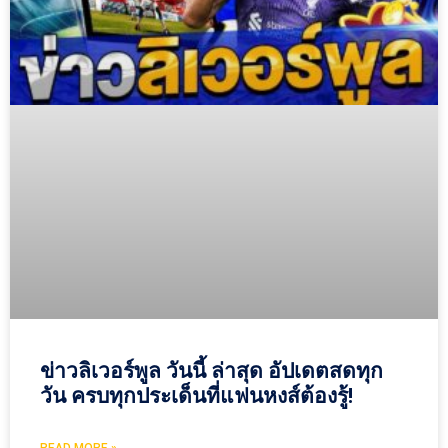
ข่าวลิเวอร์พูล วันนี้ ล่าสุด อัปเดตสดทุก
วัน ครบทุกประเด็นที่แฟนหงส์ต้องรู้!