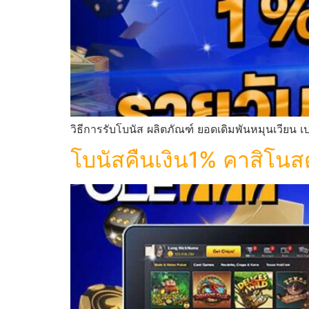
วิธีการรับโบนัส ผลิตภัณฑ์ ยอดเดิมพันหมุนเวียน เป
โบนัสคืนเงิน1% คาสิโนสด