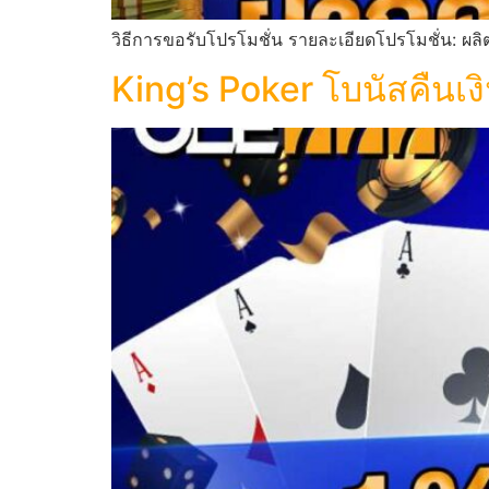
วิธีการขอรับโปรโมชั่น รายละเอียดโปรโมชั่น: ผลิ
King’s Poker โบนัสคืนเง