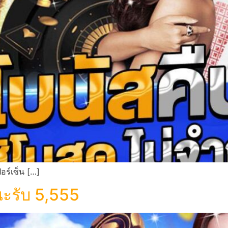
อร์เซ็น […]
นะรับ 5,555