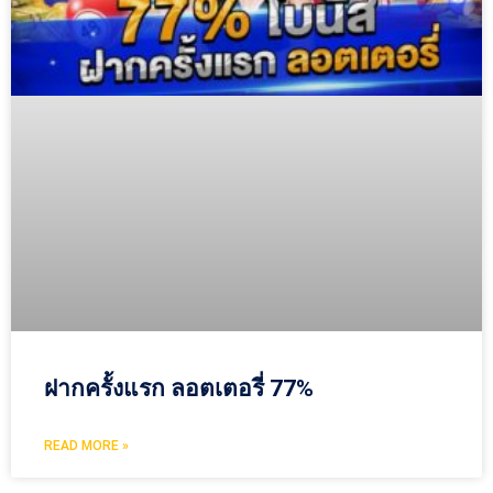
ฝากครั้งแรก ลอตเตอรี่ 77%
READ MORE »