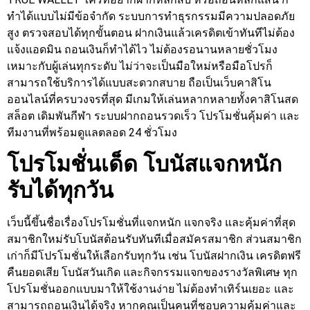
ทำได้แบบไม่มีข้อจำกัด ระบบการทำธุรกรรมมีความปลอดภัย
สูง ตรวจสอบได้ทุกขั้นตอน ฝากเงินแล้วเครดิตเข้าทันทีไม่ต้อง
แจ้งแอดมิน ถอนเงินก็ทำได้ไว ไม่ต้องรอนานหลายชั่วโมง
เหมาะกับผู้เล่นทุกระดับ ไม่ว่าจะเป็นมือใหม่หรือมือโปรก็
สามารถใช้บริการได้แบบสะดวกสบาย ถือเป็นเว็บคาสิโน
ออนไลน์ที่ครบวงจรที่สุด มีเกมให้เล่นหลากหลายทั้งคาสิโนสด
สล็อต เดิมพันกีฬา ระบบฝากถอนรวดเร็ว โปรโมชั่นคุ้มค่า และ
ทีมงานที่พร้อมดูแลตลอด 24 ชั่วโมง
โปรโมชั่นเด็ด โบนัสแจกหนัก
รับได้ทุกวัน
เว็บนี้ขึ้นชื่อเรื่องโปรโมชั่นที่แจกหนัก แจกจริง และคุ้มค่าที่สุด
สมาชิกใหม่รับโบนัสต้อนรับทันทีเมื่อสมัครสมาชิก ส่วนสมาชิก
เก่าก็มีโปรโมชั่นให้เลือกรับทุกวัน เช่น โบนัสฝากเงิน เครดิตฟรี
คืนยอดเสีย โบนัสวันเกิด และกิจกรรมแจกของรางวัลพิเศษ ทุก
โปรโมชั่นออกแบบมาให้ใช้งานง่าย ไม่ต้องทำเทิร์นเยอะ และ
สามารถถอนเงินได้จริง หากคุณเป็นคนที่ชอบความคุ้มค่าและ