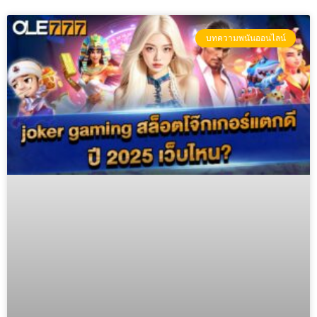
บทความพนันออนไลน์