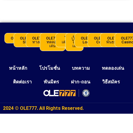
OLE777
OLE777
OLE777
OLE777
โอ
เว็บ
OLE777
OLE777
OLE777
OLE77
Slot
ทางเข้า
ทดลอง
เล่777
โอ
Login
Com
พันธมิตร
Casin
เล่น
เล่
หน้าหลัก
โปรโมชั่น
บทความ
ทดลองเล่น
ติดต่อเรา
พันมิตร
ฝาก-ถอน
วิธีสมัคร
2024 © OLE777. All Rights Reserved.