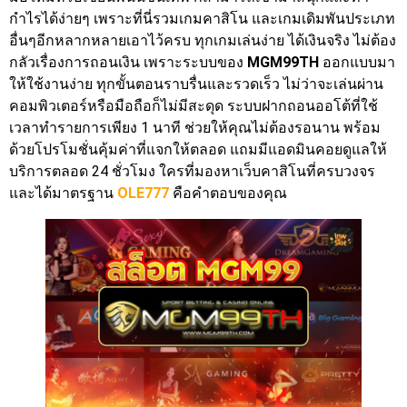
กำไรได้ง่ายๆ เพราะที่นี่รวมเกมคาสิโน และเกมเดิมพันประเภท
อื่นๆอีกหลากหลายเอาไว้ครบ ทุกเกมเล่นง่าย ได้เงินจริง ไม่ต้อง
กลัวเรื่องการถอนเงิน เพราะระบบของ
MGM99TH
ออกแบบมา
ให้ใช้งานง่าย ทุกขั้นตอนราบรื่นและรวดเร็ว ไม่ว่าจะเล่นผ่าน
คอมพิวเตอร์หรือมือถือก็ไม่มีสะดุด ระบบฝากถอนออโต้ที่ใช้
เวลาทำรายการเพียง 1 นาที ช่วยให้คุณไม่ต้องรอนาน พร้อม
ด้วยโปรโมชั่นคุ้มค่าที่แจกให้ตลอด แถมมีแอดมินคอยดูแลให้
บริการตลอด 24 ชั่วโมง ใครที่มองหาเว็บคาสิโนที่ครบวงจร
และได้มาตรฐาน
OLE777
คือคำตอบของคุณ