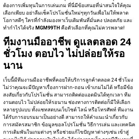
ต้องการเพิ่มทุนในการเล่นเกม ที่นี่มีข้อเสนอที่น่าสนใจให้คุณ
เลือกเพียบ อย่าลืมเช็คโปรโมชั่นใหม่ๆทุกวันเพื่อไม่ให้พลาด
โอกาสดีๆ ใครที่กำลังมองหาเว็บเดิมพันที่มั่นคง ปลอดภัย และ
ทำกำไรได้จริง
MGM99TH
คือตัวเลือกที่คุณไม่ควรพลาด!
ทีมงานมืออาชีพ ดูแลตลอด 24
ชั่วโมง ตอบไว ไม่ปล่อยให้รอ
นาน
เว็บนี้มีทีมงานมืออาชีพที่คอยให้บริการลูกค้าตลอด 24 ชั่วโมง
ไม่ว่าคุณจะมีปัญหาเรื่องการฝาก-ถอน เข้าเกมไม่ได้ หรือมีข้อ
สงสัยเกี่ยวกับโปรโมชั่น สามารถติดต่อแอดมินได้ทุกเวลา ทีม
งานตอบไว ไม่ปล่อยให้รอนาน ช่องทางการติดต่อก็มีให้เลือก
หลายรูปแบบ ทั้งแชทสดบนเว็บไซต์ ไลน์ หรือโทรศัพท์ ทีมงาน
ได้รับการอบรมมาเป็นอย่างดี สามารถให้คำแนะนำเกี่ยวกับ
การสมัครสมาชิก ข้อมูลขอลโปรโมชั่น วิธีการเล่น และเทคนิค
การเดิมพันในเกมต่างๆ หรือช่วยแก้ไขปัญหาต่างๆเช่น เข้าสู่