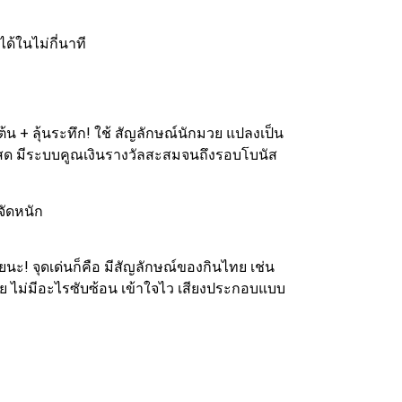
ด้ในไม่กี่นาที
น + ลุ้นระทึก! ใช้ สัญลักษณ์นักมวย แปลงเป็น
มวยสด มีระบบคูณเงินรางวัลสะสมจนถึงรอบโบนัส
จัดหนัก
ะ! จุดเด่นก็คือ มีสัญลักษณ์ของกินไทย เช่น
่นง่าย ไม่มีอะไรซับซ้อน เข้าใจไว เสียงประกอบแบบ