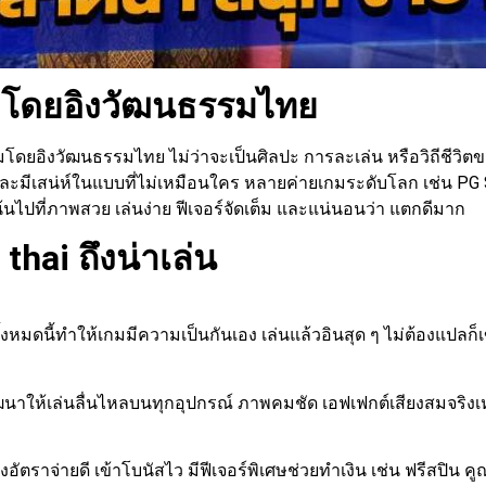
กมโดยอิงวัฒนธรรมไทย
มโดยอิงวัฒนธรรมไทย ไม่ว่าจะเป็นศิลปะ การละเล่น หรือวิถีชีวิ
และมีเสน่ห์ในแบบที่ไม่เหมือนใคร หลายค่ายเกมระดับโลก เช่น PG 
นไปที่ภาพสวย เล่นง่าย ฟีเจอร์จัดเต็ม และแน่นอนว่า แตกดีมาก
thai ถึงน่าเล่น
้งหมดนี้ทำให้เกมมีความเป็นกันเอง เล่นแล้วอินสุด ๆ ไม่ต้องแปลก
กพัฒนาให้เล่นลื่นไหลบนทุกอุปกรณ์ ภาพคมชัด เอฟเฟกต์เสียงสมจริงเ
องอัตราจ่ายดี เข้าโบนัสไว มีฟีเจอร์พิเศษช่วยทำเงิน เช่น ฟรีสปิน ค