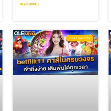
READ MORE »
บทความคาสิโน