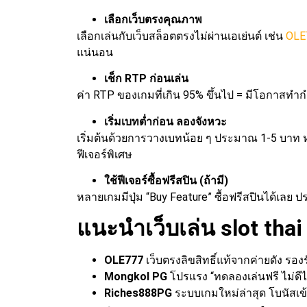
เลือกเว็บตรงคุณภาพ
เลือกเล่นกับเว็บสล็อตตรงไม่ผ่านเอเย่นต์ เช่น
OLE
แน่นอน
เช็ก RTP ก่อนเล่น
ค่า RTP ของเกมที่เกิน 95% ขึ้นไป = มีโอกาสทำ
เริ่มเบทต่ำก่อน ลองจังหวะ
เริ่มต้นด้วยการวางเบทน้อย ๆ ประมาณ 1-5 บาท หมุ
ฟีเจอร์พิเศษ
ใช้ฟีเจอร์ซื้อฟรีสปิน (ถ้ามี)
หลายเกมมีปุ่ม “Buy Feature” ซื้อฟรีสปินได้เลย 
แนะนำเว็บเล่น slot thai ท
OLE777
เว็บตรงลิขสิทธิ์แท้จากค่ายดัง 
Mongkol PG
โปรแรง “ทดลองเล่นฟรี ไม่ดีไม่
Riches888PG
ระบบเกมใหม่ล่าสุด โบนัสเข