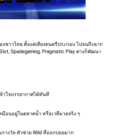
ตของชาวไทย ตั้งแต่เสียงดนตรีประกอบ ไปจนถึงฉาก
Slot, Spadegaming, Pragmatic Play ต่างก็พัฒนา
็เข้าใจบรรยากาศได้ทันที
หมือนอยู่ในตลาดน้ำ หรือเวทีมวยจริง ๆ
ูณรางวัล ตัวช่วย Wild ที่ออกบ่อยมาก