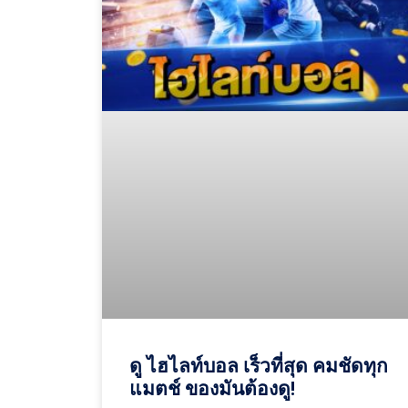
ดู ไฮไลท์บอล เร็วที่สุด คมชัดทุก
แมตช์ ของมันต้องดู!