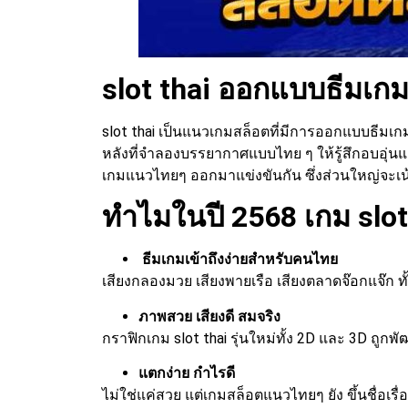
slot thai ออกแบบธีมเ
slot thai เป็นแนวเกมสล็อตที่มีการออกแบบธีมเก
หลังที่จำลองบรรยากาศแบบไทย ๆ ให้รู้สึกอบอุ่น
เกมแนวไทยๆ ออกมาแข่งขันกัน ซึ่งส่วนใหญ่จะเน้
ทำไมในปี 2568 เกม slot 
ธีมเกมเข้าถึงง่ายสำหรับคนไทย
เสียงกลองมวย เสียงพายเรือ เสียงตลาดจ๊อกแจ๊ก ทั
ภาพสวย เสียงดี สมจริง
กราฟิกเกม slot thai รุ่นใหม่ทั้ง 2D และ 3D ถู
แตกง่าย กำไรดี
ไม่ใช่แค่สวย แต่เกมสล็อตแนวไทยๆ ยัง ขึ้นชื่อเรื่