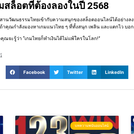
กมสล็อตที่ต้องลองในปี 2568
านวัฒนธรรมไทยเข้ากับความสนุกของสล็อตออนไลน์ได้อย่างลงตัว ทั
 ถ้าคุณกำลังมองหาเกมแนวไทย ๆ ที่ทั้งสนุก เพลิน และแตกไว บอกเ
วคุณจะรู้ว่า “เกมไทยก็ทำเงินได้ไม่แพ้ใครในโลก!”
์
Facebook
Twitter
LinkedIn
บทความพนันออนไลน์