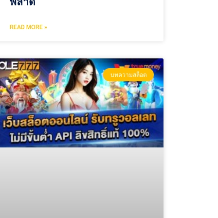
พลาด
READ MORE »
บทความสล็อต