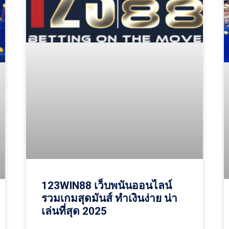
123WIN88 เว็บพนันออนไลน์
รวมเกมสุดมันส์ ทำเงินง่าย น่า
เล่นที่สุด 2025