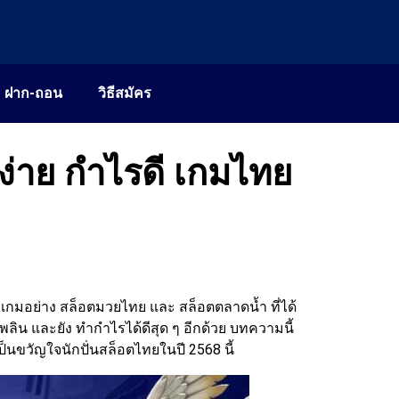
ฝาก-ถอน
วิธีสมัคร
ง่าย กำไรดี เกมไทย
าะเกมอย่าง สล็อตมวยไทย และ สล็อตตลาดน้ำ ที่ได้
ิน และยัง ทำกำไรได้ดีสุด ๆ อีกด้วย บทความนี้
นขวัญใจนักปั่นสล็อตไทยในปี 2568 นี้