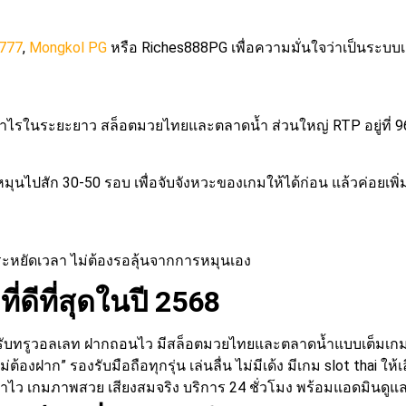
777
,
Mongkol PG
หรือ Riches888PG เพื่อความมั่นใจว่าเป็นระบบเกมล
กำไรในระยะยาว สล็อตมวยไทยและตลาดน้ำ ส่วนใหญ่ RTP อยู่ที่ 9
นไปสัก 30-50 รอบ เพื่อจับจังหวะของเกมให้ได้ก่อน แล้วค่อยเพิ่ม
ประหยัดเวลา ไม่ต้องรอลุ้นจากการหมุนเอง
ี่ดีที่สุดในปี 2568
รองรับทรูวอลเลท ฝากถอนไว มีสล็อตมวยไทยและตลาดน้ำแบบเต็มเกม ท
ต้องฝาก” รองรับมือถือทุกรุ่น เล่นลื่น ไม่มีเด้ง มีเกม slot thai ให
้าไว เกมภาพสวย เสียงสมจริง บริการ 24 ชั่วโมง พร้อมแอดมินดูแ