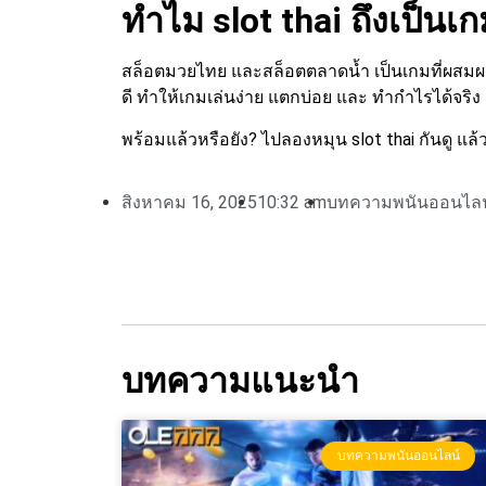
ทำไม slot thai ถึงเป็นเ
สล็อตมวยไทย และสล็อตตลาดน้ำ เป็นเกมที่ผสมผส
ดี ทำให้เกมเล่นง่าย แตกบ่อย และ ทำกำไรได้จริง
พร้อมแล้วหรือยัง? ไปลองหมุน slot thai กันดู แล้
สิงหาคม 16, 2025
10:32 am
บทความพนันออนไลน
บทความแนะนำ
บทความพนันออนไลน์