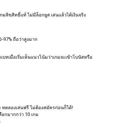
ิขสิทธิ์แท้ ไม่มีล็อกยูส เล่นแล้วได้เงินจริง
6-97% ถือว่าสูงมาก
เบทเมื่อเริ่มเห็นแนวโน้มว่าเกมจะเข้าโบนัสหรือ
ดลองเล่นฟรี ไม่ต้องสมัครก่อนก็ได้!
้เลือกมากกว่า 10 เกม
ล