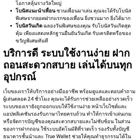
โอกาสลุ้นรางวัลใหญ่
โบนัสแนะนำเพื่อน
ชวนเพื่อนมาเล่น คุณจะได้รับโบนัส
พิเศษจากยอดฝากแรกของเพื่อน ยิ่งชวนมาก ยิ่งได้มาก
โบนัสวันเกิด
ฉลองวันพิเศษของคุณ รับโบนัสวันเกิดสุด
คุ้ม เพียงแสดงหลักฐานยืนยันวันเกิด รับเครดิตหรือของ
ขวัญพิเศษทันที
บริการดี ระบบใช้งานง่าย ฝาก
ถอนสะดวกสบาย เล่นได้บนทุก
อุปกรณ์
เว็บของเราให้บริการอย่างมืออาชีพ พร้อมดูแลและตอบคำถาม
ผู้เล่นตลอด 24 ชั่วโมง คุณจะได้รับการช่วยเหลืออย่างรวดเร็ว
ระบบของเรายังถูกออกแบบให้ใช้งานง่าย หน้าเว็บไซต์และ
แอปพลิเคชันรองรับภาษาไทยครบถ้วน ทำให้การเข้าเล่นเกม
หรือจัดการบัญชีของคุณสะดวกสบายและไม่ซับซ้อน ในส่วน
ของการฝากถอน ใช้ระบบอัตโนมัติที่รวดเร็ว รองรับทั้งบัญชี
ธนาคารชั้นนำและ True Wallet ช่วยให้คุณทำธุรกรรมได้ใน