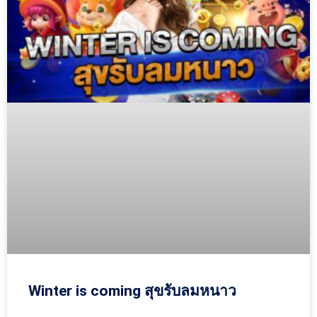
Winter is coming สุขรับลมหนาว