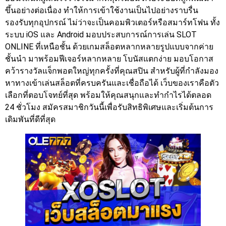
ขึ้นอย่างต่อเนื่อง ทำให้การเข้าใช้งานเป็นไปอย่างราบรื่น
รองรับทุกอุปกรณ์ ไม่ว่าจะเป็นคอมพิวเตอร์หรือสมาร์ทโฟน ทั้ง
ระบบ iOS และ Android มอบประสบการณ์การเล่น SLOT
ONLINE ที่เหนือชั้น ด้วยเกมสล็อตหลากหลายรูปแบบจากค่าย
ชั้นนำ มาพร้อมฟีเจอร์หลากหลาย โบนัสแตกง่าย มอบโอกาส
คว้ารางวัลแจ็กพอตใหญ่ทุกครั้งที่คุณสปิน สำหรับผู้ที่กำลังมอง
หาทางเข้าเล่นสล็อตที่ครบครันและเชื่อถือได้ เว็บของเราคือตัว
เลือกที่ตอบโจทย์ที่สุด พร้อมให้คุณสนุกและทำกำไรได้ตลอด
24 ชั่วโมง สมัครสมาชิกวันนี้เพื่อรับสิทธิพิเศษและเริ่มต้นการ
เดิมพันที่ดีที่สุด