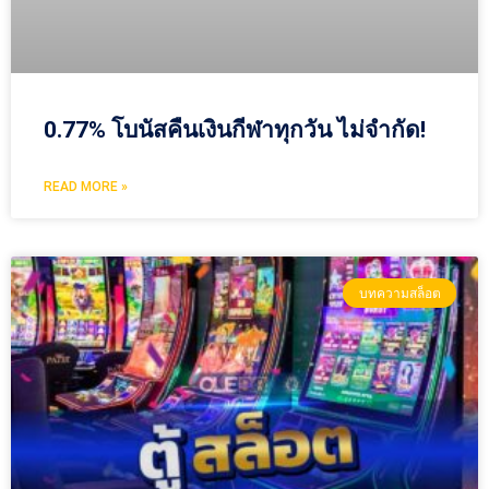
0.77% โบนัสคืนเงินกีฬาทุกวัน ไม่จำกัด!
READ MORE »
บทความสล็อต