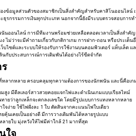
งข้อมูลส่วนตัวของสมาชิกเป็นสิ่งสำคัญสำหรับคาสิโนออนไลน์ เร
และธุรกรรมการเงินทุกประเภท นอกจากนี้ยังมีระบบตรวจสอบการทำ
นพนันออนไลน์ การมีทีมงานพร้อมช่วยเหลือตลอดเวลาเป็นสิ่งสำคัญ เ
วโมง ไม่ว่าจะมีคำถามเกี่ยวกับกติกาเกม การฝาก-ถอน หรือประเด็นอ
็บไซต์และระบบให้รองรับการใช้งานบนคอมพิวเตอร์ แท็บเล็ต และสม
พลินกับประสบการณ์การเดิมพันได้อย่างไร้ขีดจำกัด
าร
นที่หลากหลาย ครอบคลุมทุกความต้องการของนักพนัน และนี่คือเกมค
ิยมสูง มีดีลเลอร์สาวสวยคอยแจกไพ่และดำเนินเกมแบบเรียลไทม์
้เล่นทายว่าลูกเหล็กจะตกลงเลขใด โดยมีรูปแบบการแทงหลากหลาย
้าใจง่าย ใช้ไพ่ฝั่งละ 1 ใบ ตัดสินจากคะแนนไพ่ใบเดียว
ทยคุ้นเคยเป็นอย่างดี มีการวางเดิมพันได้หลายรูปแบบ
ะหลายใบ มุ่งหวังให้ไพ่มีค่าใกล้ 21 มากที่สุด
สนใจ