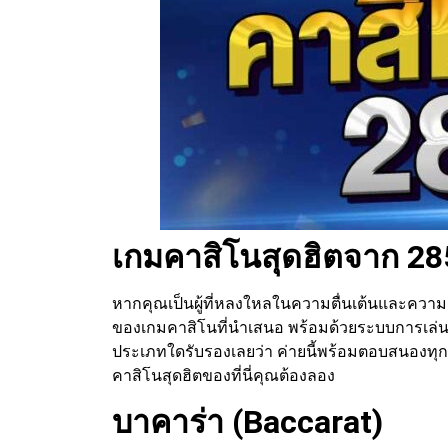
เกมคาสิโนสุดฮิตจาก 28
หากคุณเป็นผู้ที่หลงใหลในความตื่นเต้นและคว
ของเกมคาสิโนที่นำเสนอ พร้อมด้วยระบบการเล่นที
ประเภทใดรับรองเลยว่า ค่ายนี้พร้อมตอบสนองทุกค
คาสิโนสุดฮิตของที่นี่คุณต้องลอง
บาคาร่า (Baccarat)