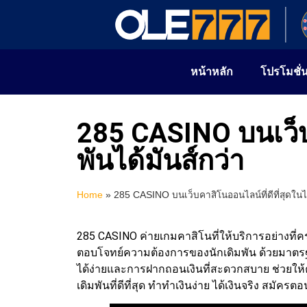
หน้าหลัก
โปรโมชั่
285 CASINO บนเว็บ
พันได้มันส์กว่า
Home
»
285 CASINO บนเว็บคาสิโนออนไลน์ที่ดีที่สุดในไ
285 CASINO ค่ายเกมคาสิโนที่ให้บริการอย่างที่คร
ตอบโจทย์ความต้องการของนักเดิมพัน ด้วยมาตรฐานกา
ได้ง่ายและการฝากถอนเงินที่สะดวกสบาย ช่วยให้ค
เดิมพันที่ดีที่สุด ทำทำเงินง่าย ได้เงินจริง สมัครต