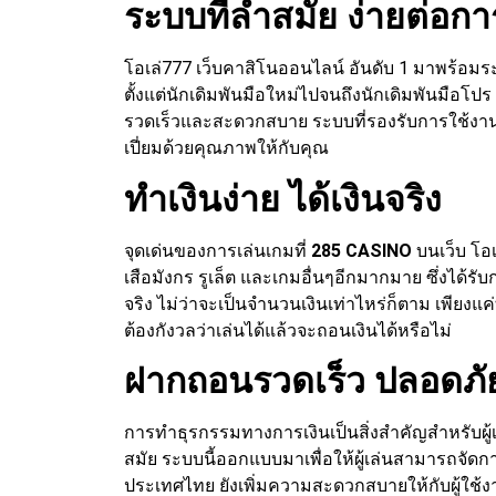
ระบบที่ล้ำสมัย ง่ายต่อกา
โอเล่777 เว็บคาสิโนออนไลน์ อันดับ 1 มาพร้อมระ
ตั้งแต่นักเดิมพันมือใหม่ไปจนถึงนักเดิมพันมือโป
รวดเร็วและสะดวกสบาย ระบบที่รองรับการใช้งานทุ
เปี่ยมด้วยคุณภาพให้กับคุณ
ทำเงินง่าย ได้เงินจริง
จุดเด่นของการเล่นเกมที่
285 CASINO
บนเว็บ โอเ
เสือมังกร รูเล็ต และเกมอื่นๆอีกมากมาย ซึ่งได้ร
จริง ไม่ว่าจะเป็นจำนวนเงินเท่าไหร่ก็ตาม เพียงแค
ต้องกังวลว่าเล่นได้แล้วจะถอนเงินได้หรือไม่
ฝากถอนรวดเร็ว ปลอดภั
การทำธุรกรรมทางการเงินเป็นสิ่งสำคัญสำหรับผู้เ
สมัย ระบบนี้ออกแบบมาเพื่อให้ผู้เล่นสามารถจัดก
ประเทศไทย ยังเพิ่มความสะดวกสบายให้กับผู้ใช้ง