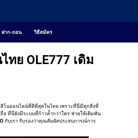
ฝาก-ถอน
วิธีสมัคร
ในไทย OLE777 เดิม
ิโนออนไลน์ที่ดีที่สุดในไทย เพราะที่นี่มีทุกสิ่งที่
ี่นี่ยังมีระบบที่ก้าวล้ำกว่าใคร ช่วยให้เดิมพัน
NO
กับเรา รับรองว่าคุณสัมผัสประสบการณ์การ