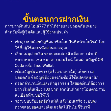
ขั้นตอนการฝากเงิน
การฝากเงินกับ โอเล่777 ทำได้ง่ายและปลอดภัย เหมาะ
สำหรับทั้งผู้เริ่มต้นและผู้ใช้งานประจำ
เข้าสู่ระบบด้วยบัญชีสมาชิกล็อกอินที่หน้าเว็บไซต์ โดย
ใช้ชื่อผู้ใช้และรหัสผ่านของคุณ
เลือกเมนูฝากเงิน ระบบจะแสดงตัวเลือกการฝากที่
หลากหลาย เช่น ธนาคารออนไลน์ โอนผ่านบัญชี QR
Code หรือ True Wallet
เชื่อมบัญชีธนาคาร (ครั้งแรกเท่านั้น) เพื่อความ
ปลอดภัย ชื่อบัญชีต้องตรงกับชื่อที่ใช้สมัครสมาชิก
กรอกจำนวนเงินและทำธุรกรรม ใส่ยอดเงินที่ต้องการ
ฝาก เริ่มต้นเพียง 100 บาท จากนั้นทำการโอนตามราย
ละเอียดที่ระบบให้ไว้
รอระบบปรับยอดอัตโนมัติ หลังโอนเสร็จ ระบบจะ
ตรวจสอบยอดและเติมเครดิตให้ในไม่กี่วินาที