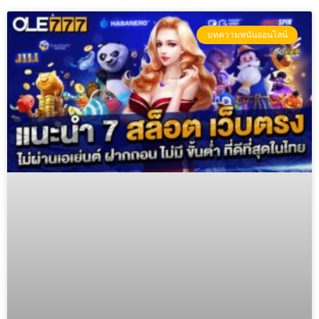
บทความพนันออนไลน์