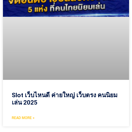
Slot เว็บไหนดี ค่ายใหญ่ เว็บตรง คนนิยม
เล่น 2025
READ MORE »