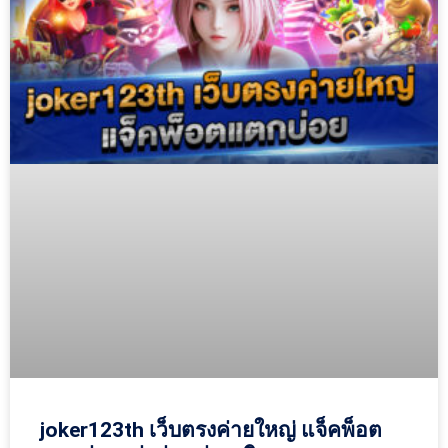
joker123th เว็บตรงค่ายใหญ่ แจ็คพ็อต