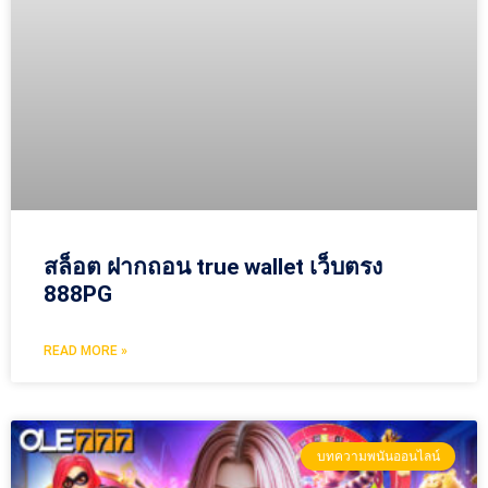
สล็อต ฝากถอน true wallet เว็บตรง
888PG
READ MORE »
บทความพนันออนไลน์