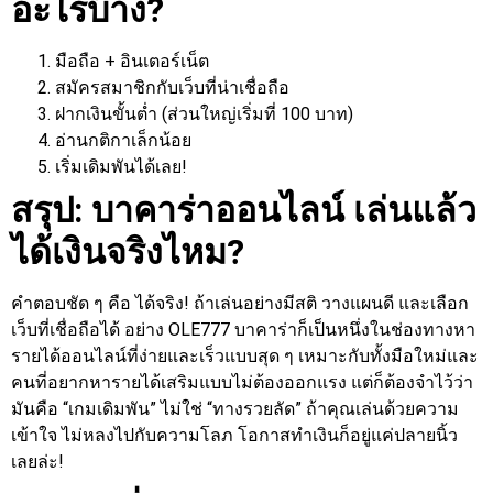
อะไรบ้าง?
มือถือ + อินเตอร์เน็ต
สมัครสมาชิกกับเว็บที่น่าเชื่อถือ
ฝากเงินขั้นต่ำ (ส่วนใหญ่เริ่มที่ 100 บาท)
อ่านกติกาเล็กน้อย
เริ่มเดิมพันได้เลย!
สรุป: บาคาร่าออนไลน์ เล่นแล้ว
ได้เงินจริงไหม?
คำตอบชัด ๆ คือ ได้จริง! ถ้าเล่นอย่างมีสติ วางแผนดี และเลือก
เว็บที่เชื่อถือได้ อย่าง OLE777 บาคาร่าก็เป็นหนึ่งในช่องทางหา
รายได้ออนไลน์ที่ง่ายและเร็วแบบสุด ๆ เหมาะกับทั้งมือใหม่และ
คนที่อยากหารายได้เสริมแบบไม่ต้องออกแรง แต่ก็ต้องจำไว้ว่า
มันคือ “เกมเดิมพัน” ไม่ใช่ “ทางรวยลัด” ถ้าคุณเล่นด้วยความ
เข้าใจ ไม่หลงไปกับความโลภ โอกาสทำเงินก็อยู่แค่ปลายนิ้ว
เลยล่ะ!