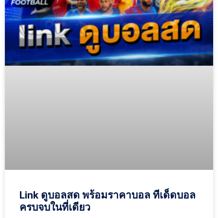
Link ดูบอลสด พร้อมราคาบอล ทีเด็ดบอล
ครบจบในที่เดียว