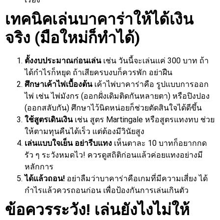
เทคนิคเล่นบาคาร่าให้ได้เงิน
จริง (มือใหม่ก็ทำได้)
ตั้งงบประมาณก่อนเล่น
เช่น วันนี้จะเล่นแค่ 300 บาท ถ้า
ได้กำไรก็หยุด ถ้าเสียครบงบก็ควรพัก อย่าฝืน
ศึกษาเค้าไพ่เบื้องต้น
เค้าไพ่บาคาร่าคือ รูปแบบการออก
ไพ่ เช่น ไพ่มังกร (ออกฝั่งเดิมติดกันหลายตา) หรือปิงปอง
(ออกสลับกัน) ศึกษาไว้นิดหน่อยก็ช่วยตัดสินใจได้ดีขึ้น
ใช้สูตรเดินเงิน
เช่น สูตร Martingale หรือสูตรแทงทบ ช่วย
ให้ตามทุนคืนได้เร็ว แต่ต้องมีวินัยสูง
เล่นแบบใจเย็น อย่ารีบแทง
เห็นตาละ 10 บาทก็อยากกด
รัว ๆ ระวังหมดไว! ควรดูสถิติก่อนแล้วค่อยแทงอย่างมี
หลักการ
ได้แล้วถอน!
อย่าลืมว่าบาคาร่าคือเกมที่มีความเสี่ยง ได้
กำไรแล้วควรถอนก่อน เพื่อป้องกันการเล่นเกินตัว
ข้อควรระวัง! เล่นยังไงไม่ให้