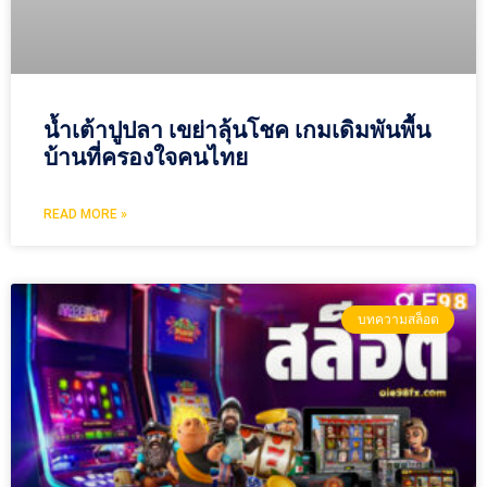
น้ำเต้าปูปลา เขย่าลุ้นโชค เกมเดิมพันพื้น
บ้านที่ครองใจคนไทย
READ MORE »
บทความสล็อต