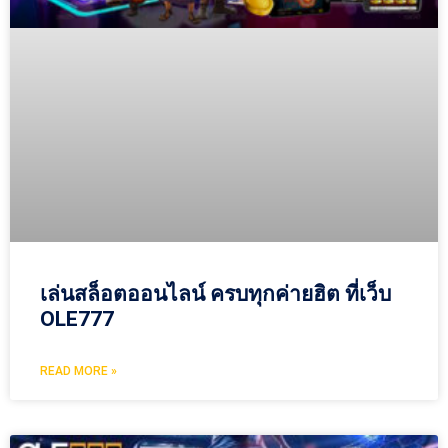
เล่นสล็อตออนไลน์ ครบทุกค่ายฮิต ที่เว็บ
OLE777
READ MORE »