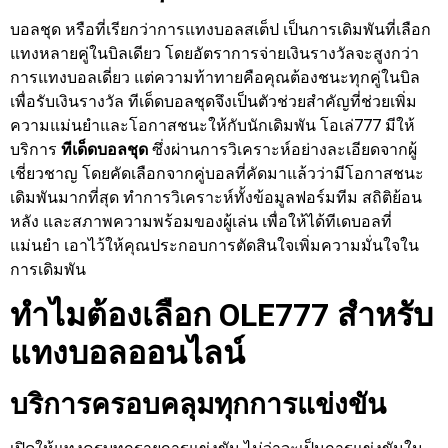
บอลชุด หรือที่เรียกว่าการแทงบอลสเต็ป เป็นการเดิมพันที่เลือก
แทงหลายคู่ในบิลเดียว โดยอัตราการจ่ายเงินรางวัลจะสูงกว่า
การแทงบอลเดี่ยว แต่ความท้าทายคือคุณต้องชนะทุกคู่ในบิล
เพื่อรับเงินรางวัล ทีเด็ดบอลชุดจึงเป็นตัวช่วยสำคัญที่ช่วยเพิ่ม
ความแม่นยำและโอกาสชนะให้กับนักเดิมพัน โอเล่777 มีให้
บริการ
ทีเด็ดบอลชุด
ซึ่งผ่านการวิเคราะห์อย่างละเอียดจากผู้
เชี่ยวชาญ โดยคัดเลือกจากคู่บอลที่คัดมาแล้วว่ามีโอกาสชนะ
เดิมพันมากที่สุด
ทำการวิเคราะห์ทั้งข้อมูลฟอร์มทีม สถิติย้อน
หลัง และสภาพความพร้อมของผู้เล่น เพื่อให้ได้ทีเดบอลที่
แม่นยำ เอาไว้ให้คุณประกอบการตัดสินใจเพิ่มความมั่นใจใน
การเดิมพัน
ทำไมต้องเลือก OLE777 สำหรับ
แทงบอลออนไลน์
บริการครอบคลุมทุกการแข่งขัน