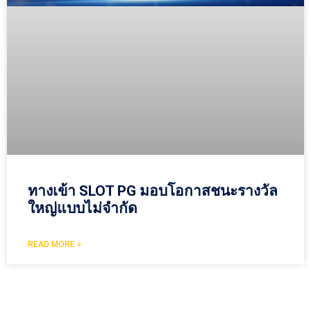
ทางเข้า SLOT PG มอบโอกาสชนะรางวัล
ใหญ่แบบไม่จำกัด
READ MORE »